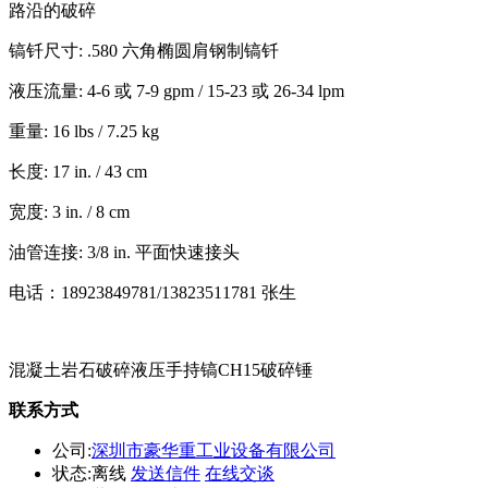
路沿的破碎
镐钎尺寸
: .580
六角椭圆肩钢制镐钎
液压流量
: 4-6
或
7-9 gpm / 15-23
或
26-34 lpm
重量
: 16 lbs / 7.25 kg
长度
: 17 in. / 43 cm
宽度
: 3 in. / 8 cm
油管连接
: 3/8 in.
平面快速接头
电话：18923849781/13823511781 张生
混凝土岩石破碎液压手持镐CH15破碎锤
联系方式
公司:
深圳市豪华重工业设备有限公司
状态:
离线
发送信件
在线交谈